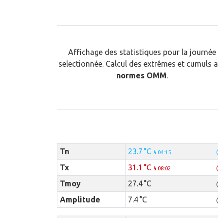
Affichage des statistiques pour la journée
selectionnée. Calcul des extrêmes et cumuls 
normes OMM
.
Tn
23.7 °C
à 04:15
Tx
31.1 °C
à 08:02
Tmoy
27.4 °C
Amplitude
7.4 °C