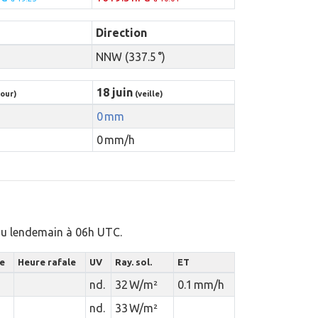
Direction
NNW (337.5 °)
18 juin
jour)
(veille)
0 mm
0 mm/h
 au lendemain à 06h UTC.
le
Heure rafale
UV
Ray. sol.
ET
nd.
32 W/m²
0.1 mm/h
nd.
33 W/m²