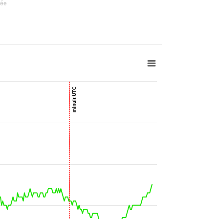
sée
nd.
nd. W/m²
nd.
nd. W/m²
0.1 mm/h
nd.
nd. W/m²
nd.
nd. W/m²
23:30
nd.
nd. W/m²
23:31
nd.
nd. W/m²
minuit UTC
23:49
nd.
nd. W/m²
23:55
nd.
nd. W/m²
0.1 mm/h
00:01
nd.
nd. W/m²
00:17
nd.
nd. W/m²
00:22
nd.
nd. W/m²
00:36
nd.
nd. W/m²
00:50
nd.
nd. W/m²
00:56
nd.
nd. W/m²
0.1 mm/h