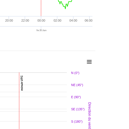
01:08
nd.
nd. W/m²
01:13
nd.
nd. W/m²
20:00
22:00
00:00
02:00
04:00
06:00
01:27
nd.
nd. W/m²
Ve 20 Juin
01:33
nd.
nd. W/m²
01:49
nd.
nd. W/m²
01:54
nd.
nd. W/m²
0.1 mm/h
02:08
nd.
nd. W/m²
N (0°)
02:17
nd.
nd. W/m²
minuit UTC
02:21
nd.
nd. W/m²
NE (45°)
02:38
nd.
nd. W/m²
E (90°)
02:41
nd.
nd. W/m²
Direction du vent moyen
SE (135°)
02:56
nd.
nd. W/m²
0.1 mm/h
03:05
nd.
nd. W/m²
S (180°)