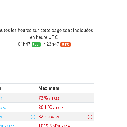
utes les heures sur cette page sont indiquées
en heure UTC.
01h47
⇨ 23h47
loc.
UTC
m
Maximum
73 %
34
à 19:28
20.1 °C
23:59
à 16:26
32.2
59
à 07:59
Pa
1019.5 hPa
à 19:25
à 10:04