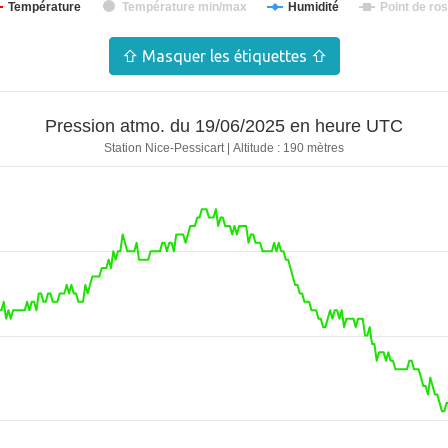
Température
Température min/max
Humidité
Point de ro
019.5 hPa
0 mm
0 km/h
019.5 hPa
0 mm
0 km/h
⇧ Masquer les étiquettes ⇧
019.5 hPa
0 mm
0 km/h
019.4 hPa
0 mm
0 km/h
Pression atmo. du 19/06/2025 en heure UTC
019.4 hPa
0 mm
1.6 km/h
315 °
Station Nice-Pessicart | Altitude : 190 mètres
019.3 hPa
0 mm
6.4 km/h
0 °
019.2 hPa
0 mm
8 km/h
315 °
019.2 hPa
0 mm
8 km/h
337.5 °
019.2 hPa
0 mm
8 km/h
0 °
019.1 hPa
0 mm
12.9 km/h
337.5 °
019 hPa
0 mm
9.7 km/h
270 °
019 hPa
0 mm
4.8 km/h
315 °
018.9 hPa
0 mm
6.4 km/h
0 °
018.9 hPa
0 mm
14.5 km/h
315 °