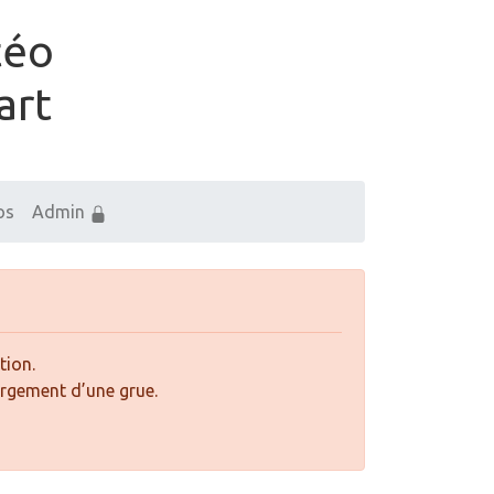
téo
art
os
Admin
tion.
argement d’une grue.