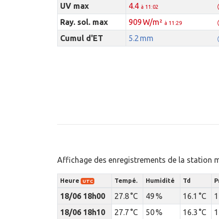
UV max
4.4
à 11:02
Ray. sol. max
909 W/m²
à 11:29
Cumul d'ET
5.2 mm
Affichage des enregistrements de la station 
Heure
Tempé.
Humidité
Td
P
UTC
18/06 18h00
27.8 °C
49 %
16.1 °C
1
18/06 18h10
27.7 °C
50 %
16.3 °C
1