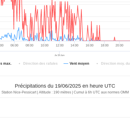
018.3 hPa
0 mm
22.5 km/h
247.5 °
018.3 hPa
0 mm
24.1 km/h
337.5 °
018.3 hPa
0 mm
19.3 km/h
0 °
018.4 hPa
0 mm
14.5 km/h
337.5 °
018.4 hPa
0 mm
16.1 km/h
337.5 °
:00
06:00
08:00
10:00
12:00
14:00
16:00
18:00
20:00
018.3 hPa
0 mm
25.7 km/h
315 °
Je 19 Juin
018.5 hPa
0 mm
19.3 km/h
0 °
es max.
Direction des rafales
Vent moyen
Direction moy. du
018.4 hPa
0 mm
16.1 km/h
315 °
018.5 hPa
0 mm
20.9 km/h
337.5 °
Précipitations du 19/06/2025 en heure UTC
018.4 hPa
0 mm
20.9 km/h
292.5 °
Station Nice-Pessicart | Altitude : 190 mètres | Cumul à 6h UTC aux normes OMM
018.5 hPa
0 mm
24.1 km/h
315 °
018.5 hPa
0 mm
30.6 km/h
337.5 °
018.5 hPa
0 mm
22.5 km/h
337.5 °
018.5 hPa
0 mm
20.9 km/h
315 °