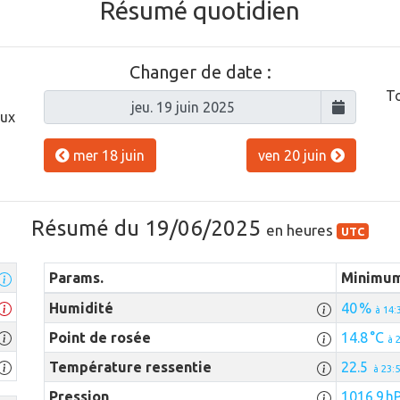
Résumé quotidien
Changer de date :
To
aux
mer 18 juin
ven 20 juin
Résumé du 19/06/2025
en heures
UTC
Params.
Minimu
Humidité
40 %
à 14:
Point de rosée
14.8 °C
à 
Température ressentie
22.5
à 23:
Pression
1016.9 h