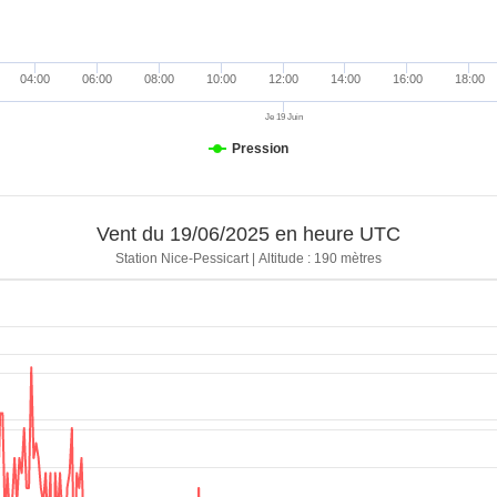
018.8 hPa
0 mm
20.9 km/h
0 °
018.9 hPa
0 mm
4.8 km/h
337.5 °
04:00
06:00
08:00
10:00
12:00
14:00
16:00
18:00
018.7 hPa
0 mm
1.6 km/h
0 °
Je 19 Juin
018.8 hPa
0 mm
6.4 km/h
337.5 °
Pression
018.7 hPa
0 mm
12.9 km/h
270 °
018.7 hPa
0 mm
14.5 km/h
337.5 °
Vent du 19/06/2025 en heure UTC
018.6 hPa
0 mm
19.3 km/h
0 °
Station Nice-Pessicart | Altitude : 190 mètres
018.6 hPa
0 mm
9.7 km/h
337.5 °
018.5 hPa
0 mm
19.3 km/h
292.5 °
018.4 hPa
0 mm
17.7 km/h
0 °
018.3 hPa
0 mm
17.7 km/h
315 °
018.4 hPa
0 mm
19.3 km/h
337.5 °
018.3 hPa
0 mm
24.1 km/h
0 °